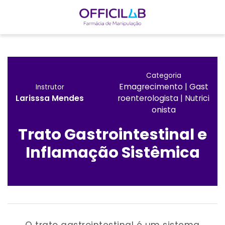
I
r
p
Categoria
a
Emagrecimento
|
Gast
Instrutor
r
Larisssa Mendes
Roenterologista
|
Nutrici
a
Onista
o
c
Trato Gastrointestinal e
o
Inflamação Sistêmica
n
t
e
ú
d
o