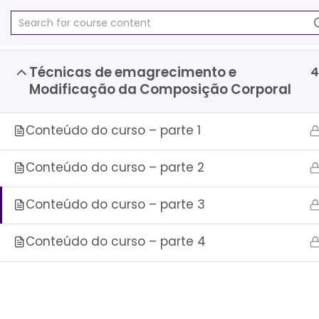
I
r
p
a
Técnicas de emagrecimento e
4
r
Modificação da Composição Corporal
a
o
Conteúdo do curso – parte 1
c
o
Conteúdo do curso – parte 2
n
t
e
Conteúdo do curso – parte 3
ú
d
Conteúdo do curso – parte 4
o