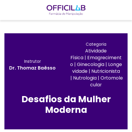
I
r
p
Categoria
a
Atividade
r
Física
|
Emagreciment
a
Instrutor
O
|
Ginecologia
|
Longe
o
Dr. Thomaz Baêsso
Vidade
|
Nutricionista
c
|
Nutrologia
|
Ortomole
o
Cular
n
Desafios da Mulher
t
e
Moderna
ú
d
o