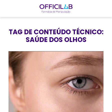
I
r
TAG DE CONTEÚDO TÉCNICO:
p
SAÚDE DOS OLHOS
a
r
a
o
c
o
n
t
e
ú
d
o