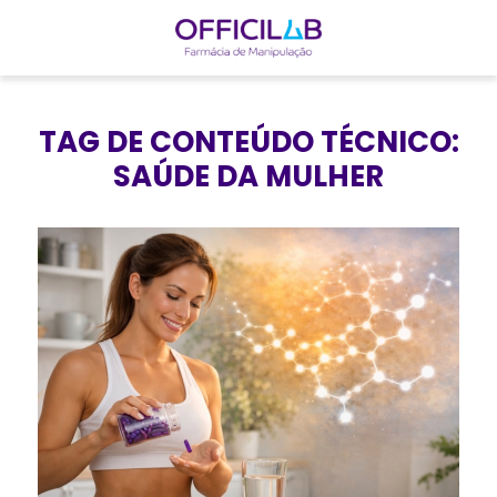
I
r
TAG DE CONTEÚDO TÉCNICO:
p
SAÚDE DA MULHER
a
r
a
o
c
o
n
t
e
ú
d
o