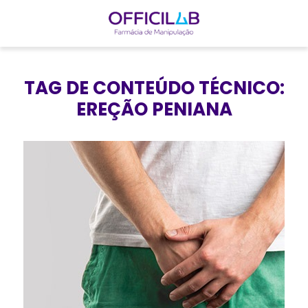
I
r
TAG DE CONTEÚDO TÉCNICO:
p
EREÇÃO PENIANA
a
r
a
o
c
o
n
t
e
ú
d
o