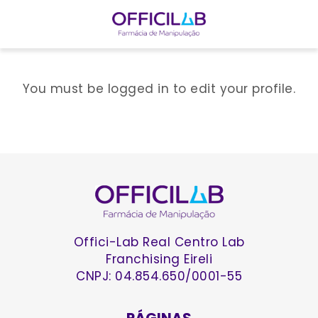
I
r
You must be logged in to edit your profile.
p
a
r
a
o
c
o
n
t
Offici-Lab Real Centro Lab
e
Franchising Eireli
ú
CNPJ: 04.854.650/0001-55
d
o